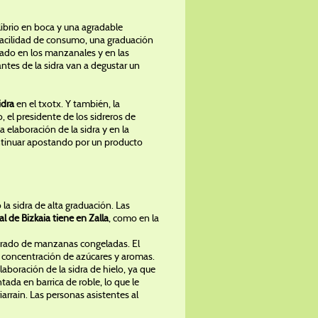
ilibrio en boca y una agradable
 facilidad de consumo, una graduación
izado en los manzanales y en las
ntes de la sidra van a degustar un
idra
en el txotx. Y también, la
, el presidente de los sidreros de
 elaboración de la sidra y en la
ontinuar apostando por un producto
la sidra de alta graduación. Las
l de Bizkaia tiene en Zalla
, como en la
trado de manzanas congeladas. El
a concentración de azúcares y aromas.
aboración de la sidra de hielo, ya que
da en barrica de roble, lo que le
arrain. Las personas asistentes al