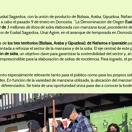
skal Sagardoa, con la unión de producto de Bizkaia, Araba, Gipuzkoa, Nafarro
ó a cabo el pasado 9 de enero en Donostia. “La Denominación de Origen
Eus
r de
3 millones de litros
de sidra elaborada con manzana local, procedente d
dor de Euskal Sagardoa, Unai Agirre, en el arranque de temporada en Donosti
os de
los tres territorios (Bizkaia, Araba y Gipuzkoa); de Nafarroa e Iparralde
pa
rientada a reforzar el sector de la manzana y de la sidra. El eje central de este
ón de sidra
, un objetivo clave para garantizar la sostenibilidad del sector y, 
 imprescindible para la elaboración de sidras de excelencia. Para lograrlo, el 
to especialmente relevante tanto para el público como para los propios sidr
ades. En función de la variedad de manzana utilizada, la ubicación del manzanal 
s diferenciados. Se trata de una oportunidad única para dar a conocer la bodega