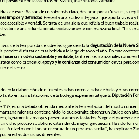
 el presidente de los sidreros de Bizkaia, Jose Antonio Zamalloa.
sidras de este año son de un color más claro, destacan por su frescura, su equ
tales limpios y definidos
. Presenta una acidez integrada, que aporta viveza y
e accesible y versátil. Se trata de una sidra que refleja el buen trabajo real
 y el valor de una sidra elaborada exclusivamente con manzana local. “Los ama
loa.
vos de la temporada de sidrerías sigue siendo la
degustación de la Nueva S
 permite disfrutar de esta bebida a lo largo de todo el año. En este contexto
r hacia un modelo sostenible y rentable
, tanto en los manzanales como en la
destaca como esencial el
apoyo y la confianza del consumidor
, claves para c
uturo del sector.
ndo en la elaboración de diferentes sidras como la sidra de hielo y otras como 
bo tanto en las instalaciones de la bodega experimental que la
Diputación Fora
.
de 11%, es una bebida obtenida mediante la fermentación del mosto concen
 manzana mientras contiene hielo, lo que permite obtener un líquido con alt
seca, ligeramente amarga y presenta aromas tostados. Surge del proceso de el
n dicho proceso se obtiene esta sidra de mayor graduación. Ha sido fermenta
er. “A nivel mundial no he encontrado un producto similar”, ha explicado Zuri
ustar estas dos sidras diferentes.