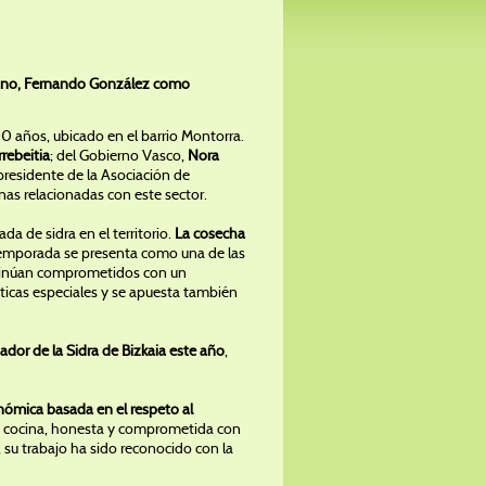
txano, Fernando González como
0 años, ubicado en el barrio Montorra.
rebeitia
; del Gobierno Vasco,
Nora
 presidente de la Asociación de
nas relacionadas con este sector.
a de sidra en el territorio.
La cosecha
 temporada se presenta como una de las
inúan comprometidos con un
ticas especiales y se apuesta también
or de la Sidra de Bizkaia este año
,
nómica basada en el respeto al
la cocina, honesta y comprometida con
 su trabajo ha sido reconocido con la