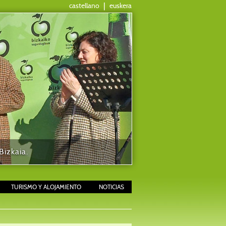
castellano
|
euskera
izkaia.
TURISMO Y ALOJAMIENTO
NOTICIAS