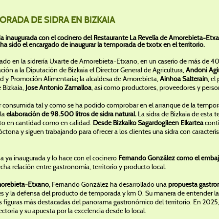
RADA DE SIDRA EN BIZKAIA
da inaugurada con el cocinero del Restaurante La Revelía de Amorebieta-E
ha sido el encargado de inaugurar la temporada de txotx en el territorio.
llado en la sidrería Uxarte de Amorebieta-Etxano, en un caserío de más de 40
ión a la Diputación de Bizkaia el Director General de Agricultura,
Andoni Agir
dad y Promoción Alimentaria
;
la alcaldesa de Amorebieta,
Ainhoa Salterain
, el
 Bizkaia,
Jose Antonio Zamalloa
, así como productores, proveedores y perso
 ser consumida tal y como se ha podido comprobar en el arranque de la temporad
 la
elaboración de 98.500 litros de sidra natural.
La sidra de Bizkaia de esta
nto en cantidad como en calidad.
Desde Bizkaiko Sagardogileen Elkartea
cont
ona y siguen trabajando para ofrecer a los clientes una sidra con caracterís
a ya inaugurada y lo hace con el cocinero
Fernando González como el embajad
cha relación entre gastronomía, territorio y producto local.
morebieta-Etxano
, Fernando González ha desarrollado una
propuesta gastro
ores y la defensa del producto de temporada y km 0. Su manera de entender 
as figuras más destacadas del panorama gastronómico del territorio. En 2025,
ctoria y su apuesta por la excelencia desde lo local.