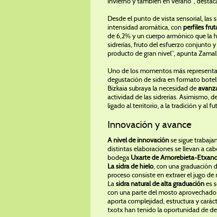
invierno y también en verano”, destaca
Desde el punto de vista sensorial, las 
intensidad aromática, con
perfiles fru
de 6,2% y un cuerpo armónico que la hac
sidrerías, fruto del esfuerzo conjunto
producto de gran nivel”, apunta Zamal
Uno de los momentos más representati
degustación de sidra en formato botella
Bizkaia subraya la necesidad de
avanza
actividad de las sidrerías. Asimismo, 
ligado al territorio, a la tradición y al f
Innovación y avance
A nivel de innovación
se sigue trabaja
distintas elaboraciones se llevan a ca
bodega
Uxarte de Amorebieta-Etxano
La sidra de hielo
, con una graduación 
proceso consiste en extraer el jugo de
La
sidra natural de alta graduación
es 
con una parte del mosto aprovechado e
aporta complejidad, estructura y caráct
txotx han tenido la oportunidad de deg