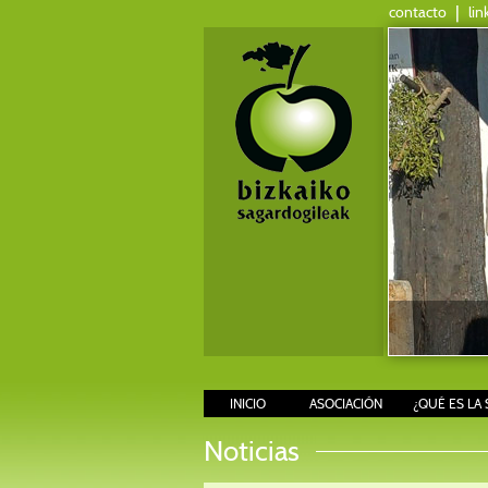
contacto
|
lin
INICIO
ASOCIACIÓN
¿QUÉ ES LA 
Noticias