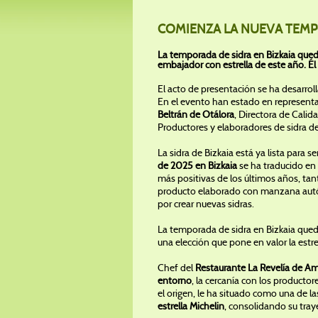
COMIENZA LA NUEVA TEMPO
La temporada de sidra en Bizkaia que
embajador con estrella de este año. Él 
El acto de presentación se ha desarro
En el evento han estado en representac
Beltrán de Otálora
, Directora de Cali
Productores y elaboradores de sidra de
La sidra de Bizkaia está ya lista para
de 2025 en Bizkaia
se ha traducido en
más positivas de los últimos años, ta
producto elaborado con manzana autóct
por crear nuevas sidras.
La temporada de sidra en Bizkaia qued
una elección que pone en valor la estre
Chef del
Restaurante La Revelía de A
entorno
, la cercanía con los product
el origen, le ha situado como una de l
estrella Michelin
, consolidando su traye