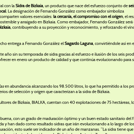
al con la
Sidra de Bizkaia
, un producto que nace del esfuerzo conjunto de
sei
cal
. La designación de Fernando González como embajador simboliza
 comparten valores esenciales:
la cercanía, el compromiso con el origen
, el r
sostenible y arraigado en Bizkaia. Como embajador, Fernando González será
Bizkaia
, contribuyendo a su proyección y reconocimiento, y reforzando el vínc
echo entrega a Fernando González el
Sagardo Laguna
, convirtiéndole así en
te año sin su temporada de sidra gracias al esfuerzo e ilusión de los seis pro
 ofrecer en enero un producto de calidad y que continúa evolucionando par
las
en abundancia alcanzando los 98.500 litros, lo que ha permitido a los p
rios de selección y origen que caracterizan a la sidra de Bizkaia.
icultores de Bizkaia, BIALKA, cuentan con 40 explotaciones de 75 hectáreas, 
buena, con un grado de maduración óptimo y un buen estado sanitario del f
da y han dado como resultado sidras que irán evolucionando a lo largo de l
uración, esto suele ser indicador de un año de manzanas. “La sidra tiene que