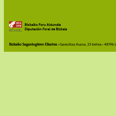
Bizkaiko Foru Aldundia
Diputación Foral de Bizkaia
Bizkaiko Sagardogileen Elkartea
• Garaioltza Auzoa, 23 behea • 48196 