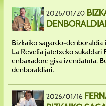
BIZK
2026/01/20
DENBORALDIA
Bizkaiko sagardo-denboraldia
La Revelía jatetxeko sukaldari
enbaxadore gisa izendatuta. Be
denboraldiari.
FERN
2026/01/16