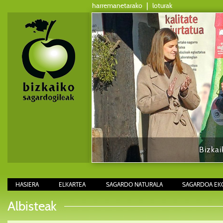
harremanetarako
|
loturak
Bizkai
HASIERA
ELKARTEA
SAGARDO NATURALA
SAGARDOA EK
Albisteak