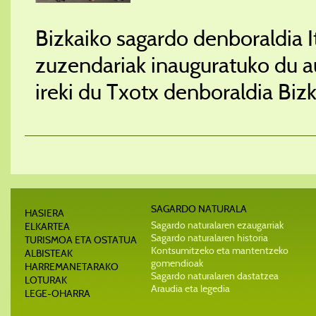
Bizkaiko sagardo denboraldia I
zuzendariak inauguratuko du a
ireki du Txotx denboraldia Bizk
SAGARDO NATURALA
HASIERA
Sagardo naturalaren ezaugarriak
ELKARTEA
Sagardo naturalaren historia
TURISMOA ETA OSTATUA
Kontsumitzeko eta mantentzeko
ALBISTEAK
gomendioak
HARREMANETARAKO
Sagardo naturalaren dastatzea
LOTURAK
Araudia eta legedia
LEGE-OHARRA