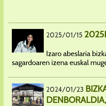
2025
2025/01/15
Izaro abeslaria biz
sagardoaren izena euskal muge
BIZK
2024/01/23
DENBORALDIA,