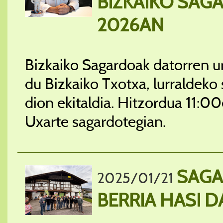
BIZKAIKO SA
2026AN
Bizkaiko Sagardoak datorren ur
du Bizkaiko Txotxa, lurraldek
dion ekitaldia. Hitzordua 11:
Uxarte sagardotegian.
SAGA
2025/01/21
BERRIA HASI D