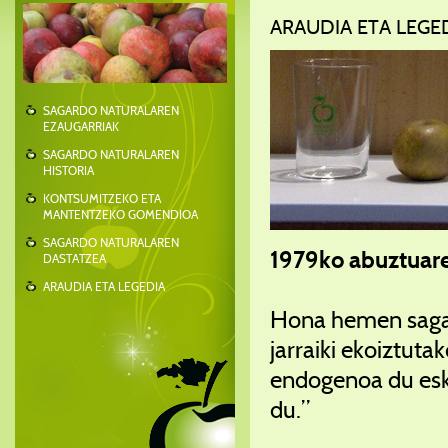
ARAUDIA ETA LEGE
SAGARDO NATURALAREN
EZAUGARRIAK
SAGARDO NATURALAREN
HISTORIA
KONTSUMITZEKO ETA
MANTENTZEKO GOMENDIOA
SAGARDO NATURALAREN
1979ko abuztuare
DASTATZEA
ARAUDIA ETA LEGEDIA
Hona hemen sagard
jarraiki ekoiztuta
endogenoa du eskl
du.”