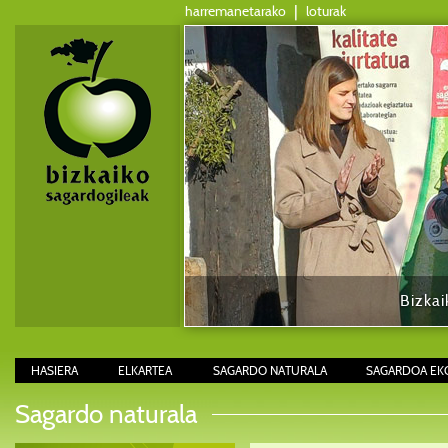
harremanetarako
|
loturak
Bizkai
HASIERA
ELKARTEA
SAGARDO NATURALA
SAGARDOA EK
Sagardo naturala