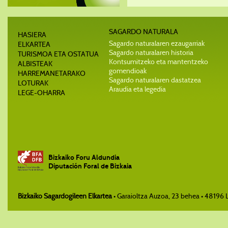
SAGARDO NATURALA
HASIERA
Sagardo naturalaren ezaugarriak
ELKARTEA
Sagardo naturalaren historia
TURISMOA ETA OSTATUA
Kontsumitzeko eta mantentzeko
ALBISTEAK
gomendioak
HARREMANETARAKO
Sagardo naturalaren dastatzea
LOTURAK
Araudia eta legedia
LEGE-OHARRA
Bizkaiko Foru Aldundia
Diputación Foral de Bizkaia
Bizkaiko Sagardogileen Elkartea
• Garaioltza Auzoa, 23 behea • 48196 