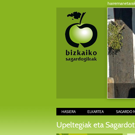
harremanetara
HASIERA
ELKARTEA
SAGARDO 
Upeltegiak eta Sagardot