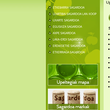
Up
ETXEBARRIA SAGARDOA
LEARTIBAI SAGARDOA LAN. KOOP
UXARTE SAGARDOA
EGUSKIZA SAGARDOA
AXPE SAGARDOA
LAKA-ERDI SAGARDOA
ERDIKOETXE SAGARDOA
ETXERRIAGA SAGARDOA