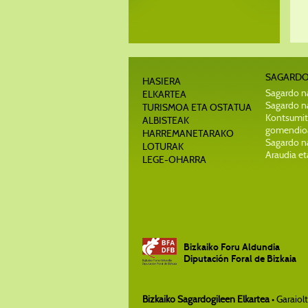
SAGARDO
HASIERA
Sagardo na
ELKARTEA
Sagardo na
TURISMOA ETA OSTATUA
Kontsumit
ALBISTEAK
gomendio
HARREMANETARAKO
Sagardo n
LOTURAK
Araudia et
LEGE-OHARRA
Bizkaiko Foru Aldundia
Diputación Foral de Bizkaia
Bizkaiko Sagardogileen Elkartea
• Garaiol