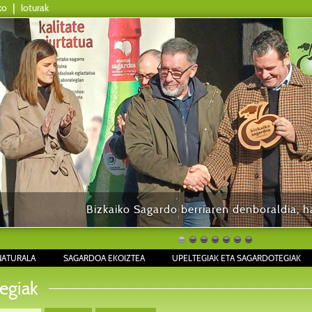
ko
|
loturak
Bizkaiko Sagardo berriaren denboraldia, ha
NATURALA
SAGARDOA EKOIZTEA
UPELTEGIAK ETA SAGARDOTEGIAK
egiak