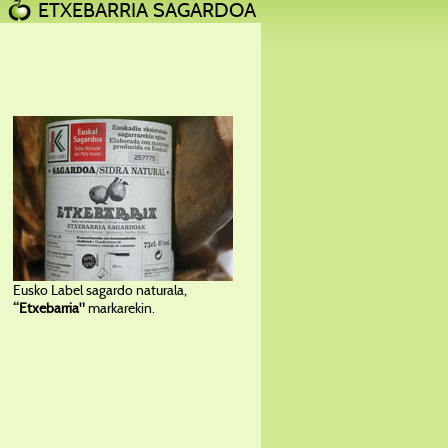
ETXEBARRIA SAGARDOA
Eusko Label sagardo naturala,
“Etxebarria"
markarekin.