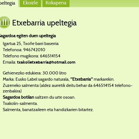
Ekoizle
Kokapena
eltegia
Etxebarria upeltegia
Sagardoa egiten duen upeltegia
Igartua 25, Txoñe barri baserria
Telefonoa: 946742010
Telefono mugikorra: 646514154
Emaila:
txakolietxebarria@hotmail.com
Gehienezko edukiera: 30.000 litro
Marka: Eusko Label sagardo naturala,
"Etxebarria"
markarekin.
Zuzeneko salmenta (aldez aurretik deitu behar da 646514154 telefono-
zenbakira)
Sagardoa botilan
saltzen du urte osoan.
Txakolin-salmenta.
Salmenta, banatzaileen eta handizkarien bitartez.