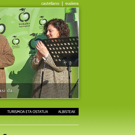
castellano
|
euskera
si da.
TURISMOA ETA OSTATUA
ALBISTEAK