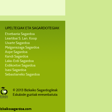
UPELTEGIAK ETA SAGARDOTEGIAK
Etxebarria Sagardoa
Leartibai S. Lan. Koop
Uxarte Sagardoa
Malgarrazaga Sagardoa
Axpe Sagardoa
Kandi Sagardoa
Laka-Erdi Sagardoa
Erdikoetxe Sagardoa
Isasi Sagardoa
Sebastianeko Sagardoa
© 2013 Bizkaiko Sagardogileak
Eskubide guztiak erreserbatuta
izkaikosagardoa.com