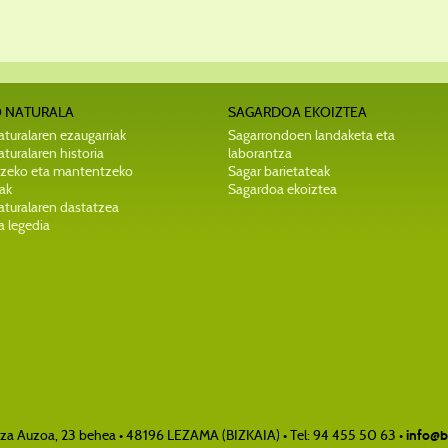
 NATURALA
SAGARDOA EKOIZTEA
turalaren ezaugarriak
Sagarrondoen landaketa eta
turalaren historia
laborantza
zeko eta mantentzeko
Sagar barietateak
ak
Sagardoa ekoiztea
aturalaren dastatzea
a legedia
tza Auzoa, 23 behea • 48196 LEZAMA (BIZKAIA) • Tel: 94 455 50 63 •
info@b