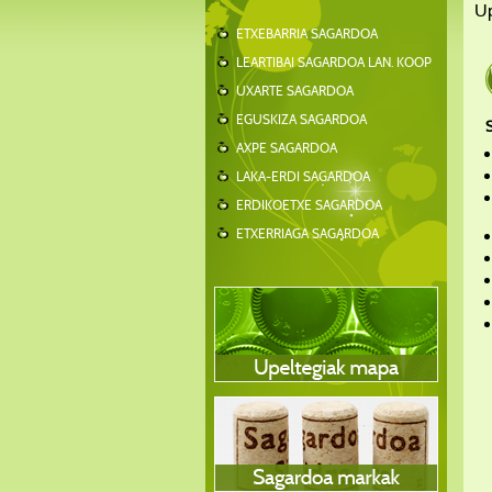
Up
ETXEBARRIA SAGARDOA
LEARTIBAI SAGARDOA LAN. KOOP
UXARTE SAGARDOA
EGUSKIZA SAGARDOA
AXPE SAGARDOA
LAKA-ERDI SAGARDOA
ERDIKOETXE SAGARDOA
ETXERRIAGA SAGARDOA