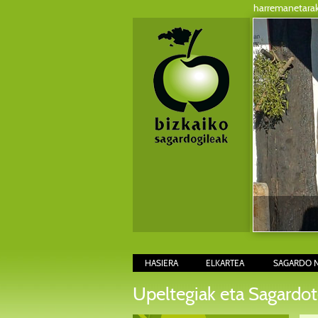
harremanetara
HASIERA
ELKARTEA
SAGARDO 
Upeltegiak eta Sagardot