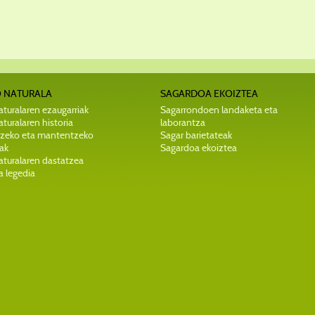
 NATURALA
SAGARDOA EKOIZTEA
turalaren ezaugarriak
Sagarrondoen landaketa eta
turalaren historia
laborantza
zeko eta mantentzeko
Sagar barietateak
ak
Sagardoa ekoiztea
aturalaren dastatzea
a legedia