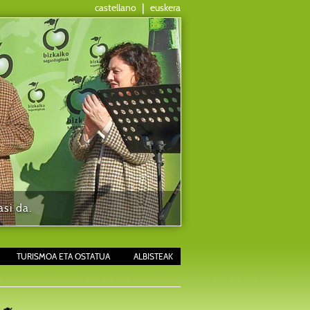
castellano
|
euskera
si da.
TURISMOA ETA OSTATUA
ALBISTEAK