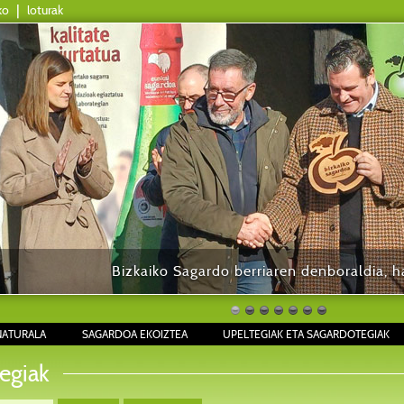
ko
|
loturak
Bizkaiko Sagardo berriaren denboraldia, ha
NATURALA
SAGARDOA EKOIZTEA
UPELTEGIAK ETA SAGARDOTEGIAK
egiak