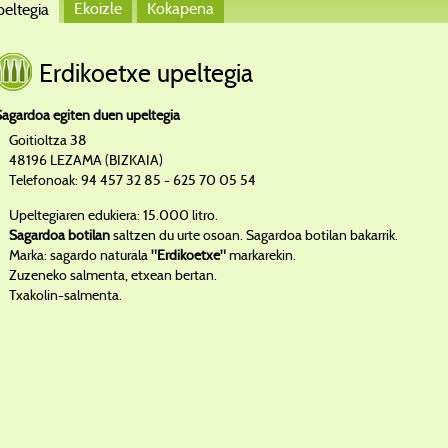
Ekoizle
Kokapena
eltegia
Erdikoetxe upeltegia
Sagardoa egiten duen upeltegia
Goitioltza 38
48196 LEZAMA (BIZKAIA)
Telefonoak: 94 457 32 85 - 625 70 05 54
Upeltegiaren edukiera: 15.000 litro.
Sagardoa botilan
saltzen du urte osoan. Sagardoa botilan bakarrik.
Marka: sagardo naturala
"Erdikoetxe"
markarekin.
Zuzeneko salmenta, etxean bertan.
Txakolin-salmenta.