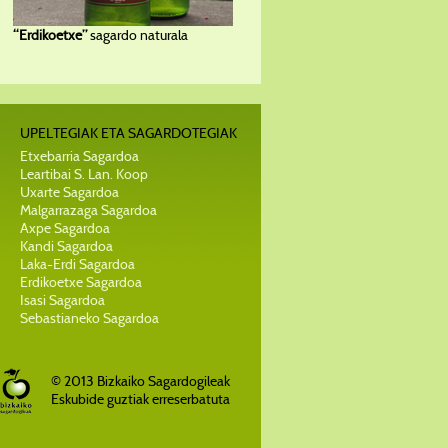
“Erdikoetxe”
sagardo naturala
UPELTEGIAK ETA SAGARDOTEGIAK
Etxebarria Sagardoa
Leartibai S. Lan. Koop
Uxarte Sagardoa
Malgarrazaga Sagardoa
Axpe Sagardoa
Kandi Sagardoa
Laka-Erdi Sagardoa
Erdikoetxe Sagardoa
Isasi Sagardoa
Sebastianeko Sagardoa
© 2013 Bizkaiko Sagardogileak
Eskubide guztiak erreserbatuta