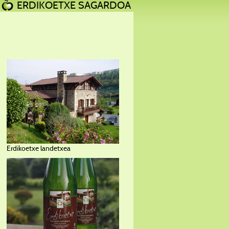
ERDIKOETXE SAGARDOA
Erdikoetxe landetxea