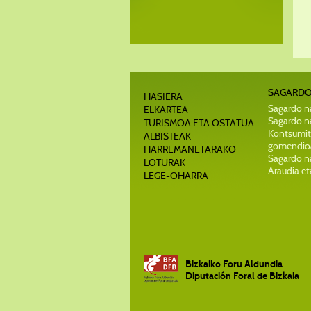
SAGARDO
HASIERA
Sagardo na
ELKARTEA
Sagardo na
TURISMOA ETA OSTATUA
Kontsumit
ALBISTEAK
gomendio
HARREMANETARAKO
Sagardo n
LOTURAK
Araudia et
LEGE-OHARRA
Bizkaiko Foru Aldundia
Diputación Foral de Bizkaia