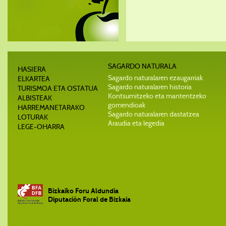
SAGARDO NATURALA
HASIERA
Sagardo naturalaren ezaugarriak
ELKARTEA
Sagardo naturalaren historia
TURISMOA ETA OSTATUA
Kontsumitzeko eta mantentzeko
ALBISTEAK
gomendioak
HARREMANETARAKO
Sagardo naturalaren dastatzea
LOTURAK
Araudia eta legedia
LEGE-OHARRA
Bizkaiko Foru Aldundia
Diputación Foral de Bizkaia