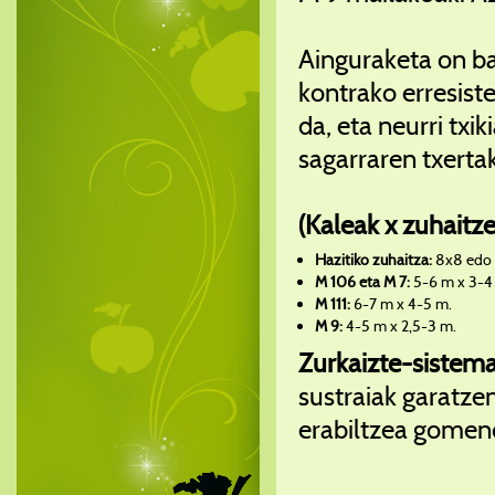
Ainguraketa on ba
kontrako erresist
da, eta neurri tx
sagarraren txert
(Kaleak x zuhaitze
Hazitiko zuhaitza:
8x8 edo 
M 106 eta M 7:
5-6 m x 3-4
M 111:
6-7 m x 4-5 m.
M 9:
4-5 m x 2,5-3 m.
Zurkaizte-sistema
sustraiak garatzen
erabiltzea gomen