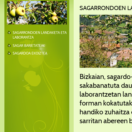
SAGARRONDOEN LA
SAGARRONDOEN LANDAKETA ETA
LABORANTZA
SAGAR BARIETATEAK
SAGARDOA EKOIZTEA
Bizkaian, sagardo
sakabanatuta daude
laborantzetan lan
forman kokatutako
handiko zuhaitza
sarritan abereen b