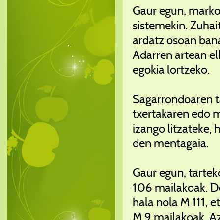
Gaur egun, marko 
sistemekin. Zuhait
ardatz osoan bana
Adarren artean el
egokia lortzeko.
Sagarrondoaren ta
txertakaren edo m
izango litzateke, 
den mentagaia.
Gaur egun, tarteko
106 mailakoak. De
hala nola M 111, e
M 9 mailakoak. Az