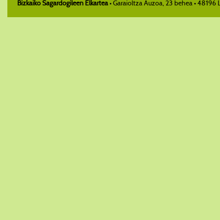
Bizkaiko Sagardogileen Elkartea
• Garaioltza Auzoa, 23 behea • 48196 