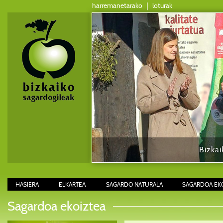
harremanetarako
|
loturak
Bizkai
HASIERA
ELKARTEA
SAGARDO NATURALA
SAGARDOA EK
Sagardoa ekoiztea