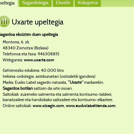
Sagardotegia
Ekoizle
Kokapena
eltegia
Uxarte upeltegia
Sagardoa ekoizten duen upeltegia
Montorra, 6. zk.
48340 Zornotza (Bizkaia)
Telefonoa eta faxa: 946308815
Webgunea:
www.uxarte.com
Gehienezko edukiera: 40.000 litro
Irekiera-ordutegia: asteburuetan (ostiraletik igandera)
Marka: Eusko Label sagardo naturala,
“Uxarte”
markarekin.
Sagardoa botilan
saltzen da urte osoan.
Saltokiak: zuzeneko salmenta eta salmenta kontsumo-taldeei,
banatzaileei eta handizkako saltzaileei eta kontsumo-elkarteei.
Online saltokiak:
,
.
www.oizegin.com
www.euskolabeltienda.com