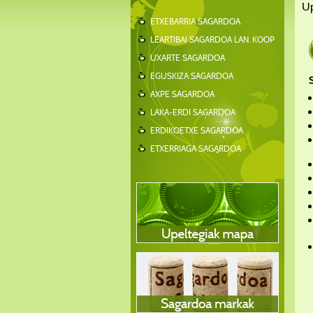
Up
ETXEBARRIA SAGARDOA
LEARTIBAI SAGARDOA LAN. KOOP
UXARTE SAGARDOA
EGUSKIZA SAGARDOA
AXPE SAGARDOA
LAKA-ERDI SAGARDOA
ERDIKOETXE SAGARDOA
ETXERRIAGA SAGARDOA