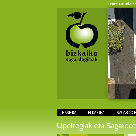
harremanetara
HASIERA
ELKARTEA
SAGARDO 
Upeltegiak eta Sagardot