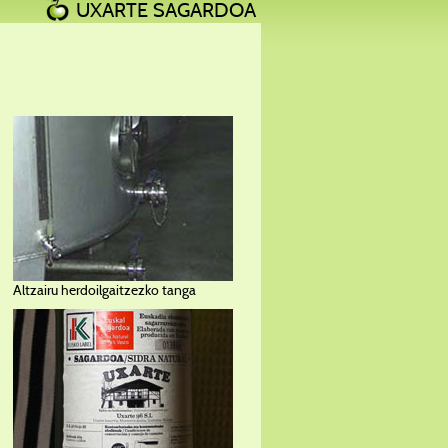
UXARTE SAGARDOA
Altzairu herdoilgaitzezko tanga