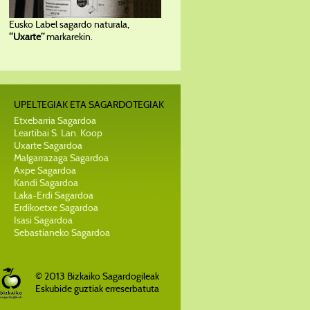
Eusko Label sagardo naturala,
“Uxarte”
markarekin.
UPELTEGIAK ETA SAGARDOTEGIAK
Etxebarria Sagardoa
Leartibai S. Lan. Koop
Uxarte Sagardoa
Malgarrazaga Sagardoa
Axpe Sagardoa
Kandi Sagardoa
Laka-Erdi Sagardoa
Erdikoetxe Sagardoa
Isasi Sagardoa
Sebastianeko Sagardoa
© 2013 Bizkaiko Sagardogileak
Eskubide guztiak erreserbatuta