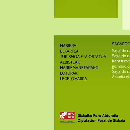
SAGARDO
HASIERA
Sagardo na
ELKARTEA
Sagardo na
TURISMOA ETA OSTATUA
Kontsumit
ALBISTEAK
gomendio
HARREMANETARAKO
Sagardo n
LOTURAK
Araudia et
LEGE-OHARRA
Bizkaiko Foru Aldundia
Diputación Foral de Bizkaia