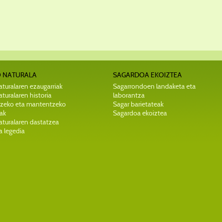
 NATURALA
SAGARDOA EKOIZTEA
turalaren ezaugarriak
Sagarrondoen landaketa eta
turalaren historia
laborantza
zeko eta mantentzeko
Sagar barietateak
ak
Sagardoa ekoiztea
aturalaren dastatzea
a legedia