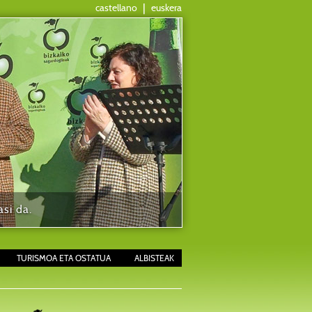
castellano
|
euskera
si da.
TURISMOA ETA OSTATUA
ALBISTEAK