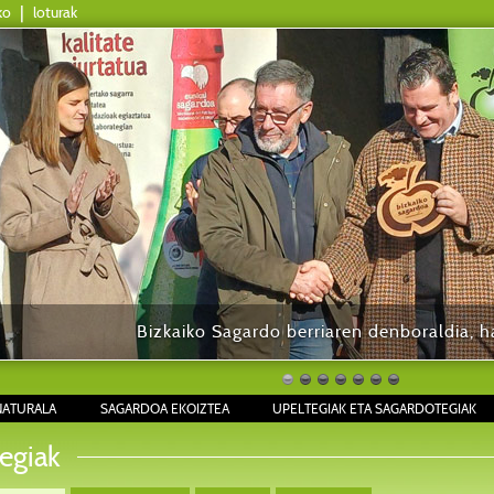
ko
|
loturak
Bizkaiko Sagardo berriaren denboraldia, ha
NATURALA
SAGARDOA EKOIZTEA
UPELTEGIAK ETA SAGARDOTEGIAK
egiak