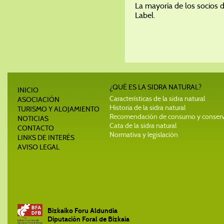
La mayoría de los socios d
Label.
¿QUÉ ES LA SIDRA NATURAL?
INICIO
Características de la sidra natural
ASOCIACIÓN
Historia de la sidra natural
TURISMO Y ALOJAMIENTO
Recomendación de consumo y conser
NOTICIAS
Cata de la sidra natural
CONTACTO
Normativa y legislación
LINKS DE INTERÉS
AVISO LEGAL
Bizkaiko Foru Aldundia
Diputación Foral de Bizkaia