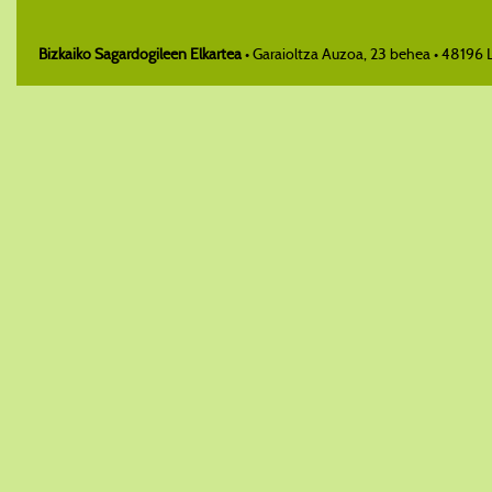
Bizkaiko Sagardogileen Elkartea
• Garaioltza Auzoa, 23 behea • 48196