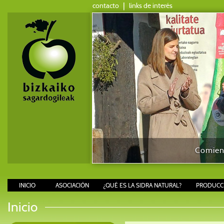
contacto
|
links de interés
Comienz
INICIO
ASOCIACIÓN
¿QUÉ ES LA SIDRA NATURAL?
PRODUCCI
Inicio