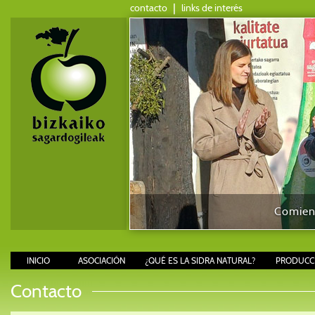
contacto
|
links de interés
Comienz
INICIO
ASOCIACIÓN
¿QUÉ ES LA SIDRA NATURAL?
PRODUCCI
Contacto