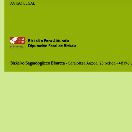
AVISO LEGAL
Bizkaiko Foru Aldundia
Diputación Foral de Bizkaia
Bizkaiko Sagardogileen Elkartea
• Garaioltza Auzoa, 23 behea • 48196