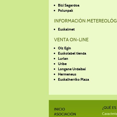
Bizi Sagardoa
Polunpak
INFORMACIÓN METEREOLÓG
Euskalmet
VENTA ON-LINE
Oiz Egin
Euskolabel tienda
Lurlan
Uribe
Longane Urdaibai
Hermeneus
Euskalherriko Plaza
¿QUÉ ES
INICIO
Caracterís
ASOCIACIÓN