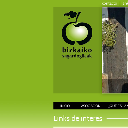
contacto
|
lin
INICIO
ASOCIACIÓN
¿QUÉ ES LA 
Links de interés