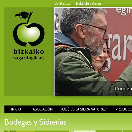
contacto
|
links de interés
Comienz
INICIO
ASOCIACIÓN
¿QUÉ ES LA SIDRA NATURAL?
PRODUCCI
Bodegas y Sidrerías