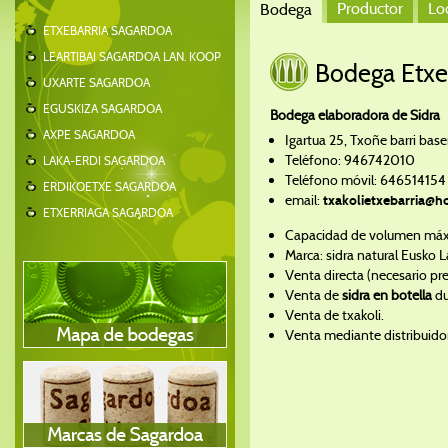
Productor
Lo
Bodega
ETXEBARRIA SAGARDOA
LEARTIBAI SAGARDOA LAN. KOOP
Bodega Etxe
UXARTE SAGARDOA
EGUSKIZA SAGARDOA
Bodega elaboradora de Sidra
AXPE SAGARDOA
Igartua 25, Txoñe barri base
Teléfono: 946742010
LAKA-ERDI SAGARDOA
Teléfono móvil: 646514154
ERDIKOETXE SAGARDOA
email:
txakolietxebarria@h
ETXERRIAGA SAGARDOA
Capacidad de volumen máx
Marca: sidra natural Eusko 
Venta directa (necesario pr
Venta de
sidra en botella
du
Venta de txakoli.
Venta mediante distribuido