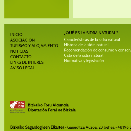
¿QUÉ ES LA SIDRA NATURAL?
INICIO
Características de la sidra natural
ASOCIACIÓN
Historia de la sidra natural
TURISMO Y ALOJAMIENTO
Recomendación de consumo y conser
NOTICIAS
Cata de la sidra natural
CONTACTO
Normativa y legislación
LINKS DE INTERÉS
AVISO LEGAL
Bizkaiko Foru Aldundia
Diputación Foral de Bizkaia
Bizkaiko Sagardogileen Elkartea
• Garaioltza Auzoa, 23 behea • 48196