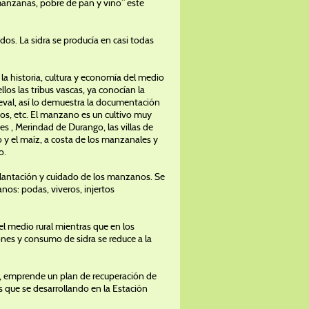
manzanas, pobre de pan y vino” este
dos. La sidra se producía en casi todas
la historia, cultura y economía del medio
llos las tribus vascas, ya conocían la
eval, así lo demuestra la documentación
gios, etc. El manzano es un cultivo muy
es , Merindad de Durango, las villas de
go y el maíz, a costa de los manzanales y
o.
a plantación y cuidado de los manzanos. Se
nos: podas, viveros, injertos
el medio rural mientras que en los
iones y consumo de sidra se reduce a la
n, emprende un plan de recuperación de
s que se desarrollando en la Estación