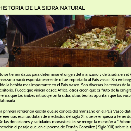
HISTORIA DE LA SIDRA NATURAL
o se tienen datos para determinar el origen del manzano y de la sidra en el 
manzano nació espontáneamente o fue importado al País vasco. Sin embargo, e
ido la bebida mas importante en el País Vasco. Son diversas las teorías de 
erritorio: Puede que viniera desde Africa, otros creen que es fruto de la emig
iensa que los árabes introdujeron la sidra, otras teorías apuntan que los vas
laborarla.
a primera referencia escrita que se conoce del manzano en el País Vasco data
eferencias escritas datan de mediados del siglo XI, que se empieza a tener do
e las donaciones y cartularios monasteriales se recoge la mención a “ Arbore
ención el pasaje que, en el poema de Fernán González ( Siglo XIII) sobre la 