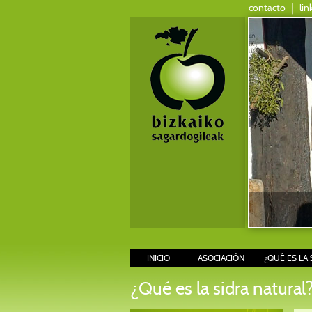
contacto
|
lin
INICIO
ASOCIACIÓN
¿QUÉ ES LA 
¿Qué es la sidra natural