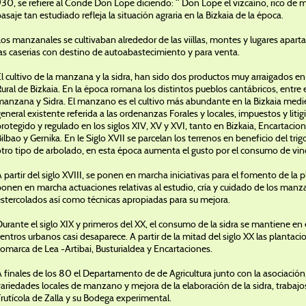
30, se refiere al Conde Don Lope diciendo: “ Don Lope el vizcaíno, rico de 
asaje tan estudiado refleja la situación agraria en la Bizkaia de la época.
os manzanales se cultivaban alrededor de las viíllas, montes y lugares aparta
as caserias con destino de autoabastecimiento y para venta.
l cultivo de la manzana y la sidra, han sido dos productos muy arraigados en 
ural de Bizkaia. En la época romana los distintos pueblos cantábricos, entre e
manzana y Sidra. El manzano es el cultivo más abundante en la Bizkaia medi
eneral existente referida a las ordenanzas Forales y locales, impuestos y liti
rotegido y regulado en los siglos XIV, XV y XVI, tanto en Bizkaia, Encartacion
ilbao y Gernika. En le Siglo XVII se parcelan los terrenos en beneficio del tri
otro tipo de arbolado, en esta época aumenta el gusto por el consumo de vin
 partir del siglo XVIII, se ponen en marcha iniciativas para el fomento de l
onen en marcha actuaciones relativas al estudio, cría y cuidado de los manza
estercolados así como técnicas apropiadas para su mejora.
urante el siglo XIX y primeros del XX, el consumo de la sidra se mantiene en 
entros urbanos casi desaparece. A partir de la mitad del siglo XX las plantac
omarca de Lea -Artibai, Busturialdea y Encartaciones.
 finales de los 80 el Departamento de de Agricultura junto con la asociació
ariedades locales de manzano y mejora de la elaboración de la sidra, trabajo
rutícola de Zalla y su Bodega experimental.