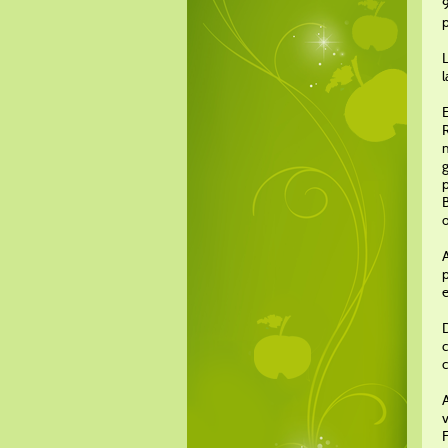
9
p
L
l
E
R
g
p
B
A
p
D
c
c
A
v
F