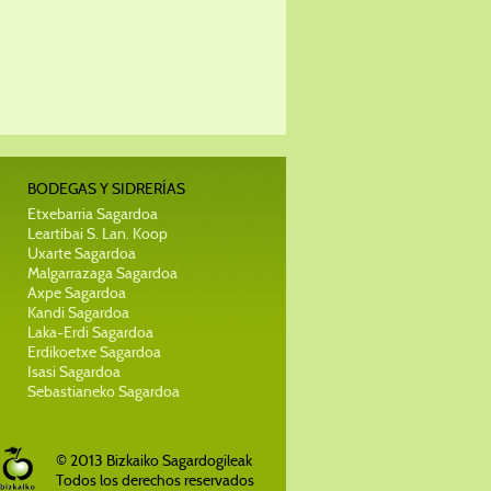
BODEGAS Y SIDRERÍAS
Etxebarria Sagardoa
Leartibai S. Lan. Koop
Uxarte Sagardoa
Malgarrazaga Sagardoa
Axpe Sagardoa
Kandi Sagardoa
Laka-Erdi Sagardoa
Erdikoetxe Sagardoa
Isasi Sagardoa
Sebastianeko Sagardoa
© 2013 Bizkaiko Sagardogileak
Todos los derechos reservados