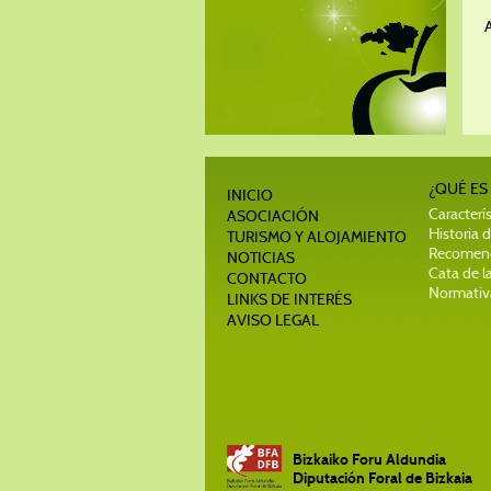
¿QUÉ ES
INICIO
Caracterís
ASOCIACIÓN
Historia d
TURISMO Y ALOJAMIENTO
Recomend
NOTICIAS
Cata de la
CONTACTO
Normativa
LINKS DE INTERÉS
AVISO LEGAL
Bizkaiko Foru Aldundia
Diputación Foral de Bizkaia