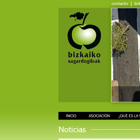
contacto
|
lin
INICIO
ASOCIACIÓN
¿QUÉ ES LA 
Noticias