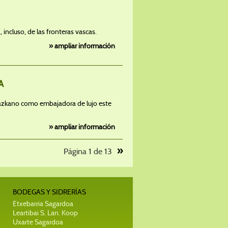
 incluso, de las fronteras vascas.
» ampliar información
A
r Lazkano como embajadora de lujo este
» ampliar información
»
Página 1 de 13
BODEGAS Y SIDRERÍAS
Etxebarria Sagardoa
Leartibai S. Lan. Koop
Uxarte Sagardoa