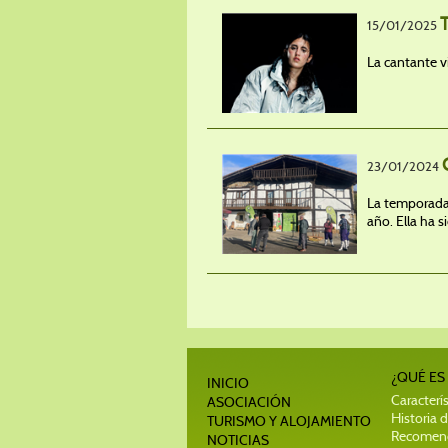
15/01/2025
La cantante vi
23/01/2024
La temporada 
año. Ella ha s
¿QUÉ ES
INICIO
Caracterís
ASOCIACIÓN
Historia d
TURISMO Y ALOJAMIENTO
Recomend
NOTICIAS