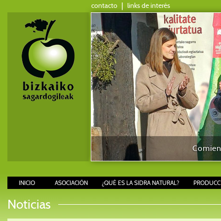
contacto
|
links de interés
Comienz
INICIO
ASOCIACIÓN
¿QUÉ ES LA SIDRA NATURAL?
PRODUCCI
Noticias