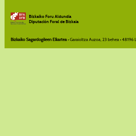
Bizkaiko Foru Aldundia
Diputación Foral de Bizkaia
Bizkaiko Sagardogileen Elkartea
• Garaioltza Auzoa, 23 behea • 48196