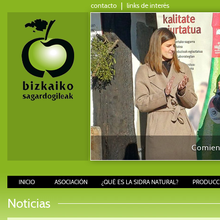
contacto
|
links de interés
Comienz
INICIO
ASOCIACIÓN
¿QUÉ ES LA SIDRA NATURAL?
PRODUCCI
Noticias