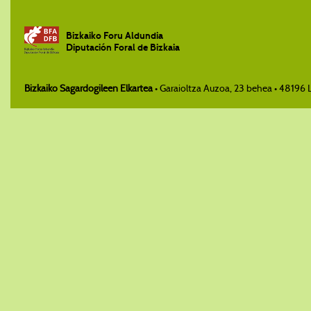
Bizkaiko Foru Aldundia
Diputación Foral de Bizkaia
Bizkaiko Sagardogileen Elkartea
• Garaioltza Auzoa, 23 behea • 48196